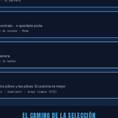
 · Tu carrera
stralo… o quedate piola.
a de escape · Memo
manera.
á tu banda
 los pibes y las pibas. En patota es mejor.
so · Simulador · Juego limpio (ESI)
EL CAMINO DE LA SELECCIÓN