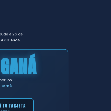
roudé a 25 de
 a 30 años.
GANÁ
Y
 por los
: armá
Á TU TARJETA