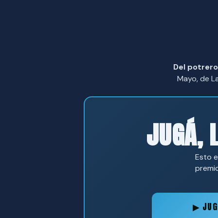
PAMPA 
Del potrero
Mayo, de L
JUGÁ, 
Esto e
premio
▶ JUG