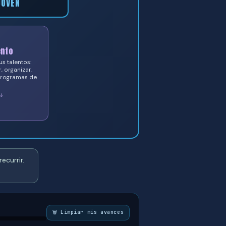
JOVEN
ento
s talentos:
r, organizar.
 programas de
↓
ecurrir.
🗑️ Limpiar mis avances