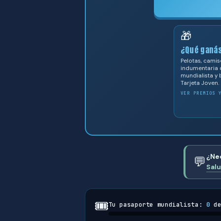
🎁
¿Qué ganá
Pelotas, camis
indumentaria 
mundialista y 
Tarjeta Joven.
VER PREMIOS 
¿Ne
💬
Salu
🎟️
Tu pasaporte mundialista:
0
d