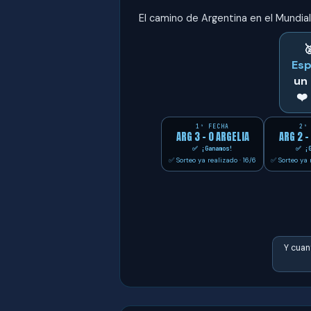
El camino de Argentina en el Mundial

Esp
un
❤️
1ª FECHA
2ª
ARG 3 - 0 ARGELIA
ARG 2 -
✅ ¡Ganamos!
✅ ¡G
✅ Sorteo ya realizado · 16/6
✅ Sorteo ya 
Y cua