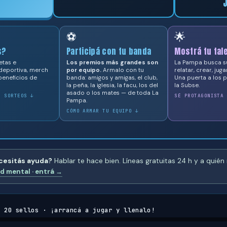
⚽
🌟
s?
Participá con tu banda
Mostrá tu tal
etas e
Los premios más grandes son
La Pampa busca su
deportiva, merch
por equipo.
Armalo con tu
relatar, crear, juga
beneficios de
banda: amigos y amigas, el club,
Una puerta a los
la peña, la iglesia, la facu, los del
la Subse.
asado o los mates — de toda La
Y SORTEOS ↓
SÉ PROTAGONISTA 
Pampa.
CÓMO ARMAR TU EQUIPO ↓
cesitás ayuda?
Hablar te hace bien. Líneas gratuitas 24 h y a quién r
d mental · entrá →
e
20
sellos ·
¡arrancá a jugar y llenalo!