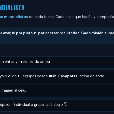
NDIALISTA
os mundialistas
de cada fecha. Cada cosa que hacés y compartís 
por azar, ni por plata, ni por acertar resultados. Cada misión sum
amientas y misiones de arriba.
uyo o el de tu equipo) desde
🎟️ Mi Pasaporte
, arriba de todo.
magen al celu.
ipción (individual o grupal, acá abajo 👇).