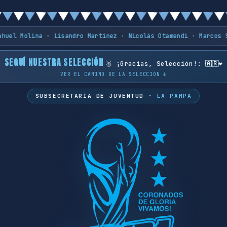
na · Lisandro Martínez · Nicolás Otamendi · Marcos Senesi · C
SEGUÍ NUESTRA SELECCIÓN
🥈 ¡Gracias, Selección!
:
🇦🇷❤️
VER EL CAMINO DE LA SELECCIÓN ↓
SUBSECRETARÍA DE JUVENTUD ·
LA PAMPA