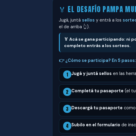
🏅 EL DESAFÍO PAMPA MU
Jugá, juntá
sellos
y entrá a los
sorte
el de arriba 👆).
🏅 Acá se gana
participando
: ni 
completo entrás a los sorteos.
👉 ¿Cómo se participa? En 5 pasos:
Jugá y juntá sellos
en las herr
1
Completá tu pasaporte
(el t
2
Descargá tu pasaporte
como i
3
Subilo en el formulario
de inscr
4