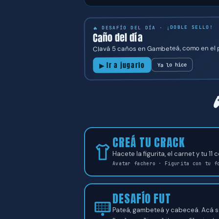
🔥 DESAFÍO DEL DÍA · ¡DOBLE SELLO!
Caño del día
Clavá 5 caños en Gambeteá, como en el p
▶ Ir a jugarlo
Ya lo hice
CREÁ TU CRACK
Hacete la figurita, el carnet y tu 1
Avatar fachero · Figurita con tu f
DESAFÍO FUT
Pateá, gambeteá y cabeceá. Acá se 