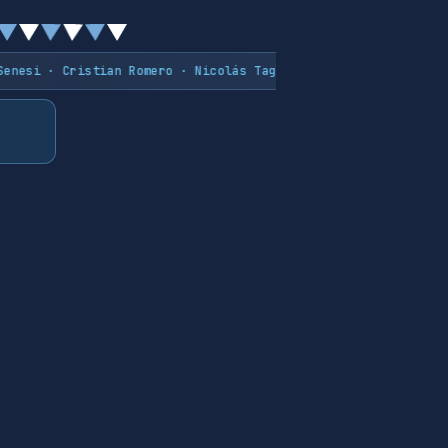
ristian Romero · Nicolás Tagliafico · Facundo Medina · Giovan