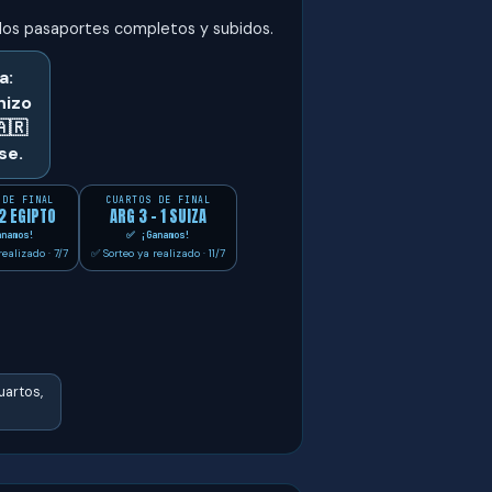
os pasaportes completos y subidos.
a:
hizo
🇷
se.
 DE FINAL
CUARTOS DE FINAL
 2 EGIPTO
ARG 3 - 1 SUIZA
namos!
✅ ¡Ganamos!
ealizado · 7/7
✅ Sorteo ya realizado · 11/7
uartos,