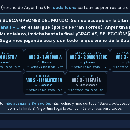
 (horario de Argentina). En
cada fecha
sorteamos premios entre l

SUBCAMPEONES DEL MUNDO.
Se nos escapó en la últim
aña 1 - 0
en el alargue (gol de Ferran Torres). Argentina 
 Mundialazo,
invicta hasta la final
.
¡GRACIAS, SELECCIÓN!

 Seguimos jugando acá y con todo lo que viene de la Sub
 FECHA
3ª FECHA
16AVOS DE FINAL
OCTAVOS
 0 AUSTRIA
ARG 3 - 1 JORDANIA
ARG 3 - 2 CABO VERDE
ARG 3 -
anamos!
✅ ¡Ganamos!
✅ ¡Ganamos!
✅ ¡Ga
realizado · 22/6
✅ Sorteo ya realizado · 27/6
✅ Sorteo ya realizado · 3/7
✅ Sorteo ya r
SEMIFINAL
🥈 LA FINAL
ARG 2 - 1 INGLATERRA
ARG 0 - 1 ESPAÑA
✅ ¡Ganamos!
🥈 Subcampeones
✅ Sorteo ya realizado · 15/7
✅ Sorteo ya realizado · 19/7
nto
más avanza la Selección
, más fechas y más sorteos: 16avos, octavos, c
semi y la final. ¡Si Argentina llega lejos, hay más chances para todos!