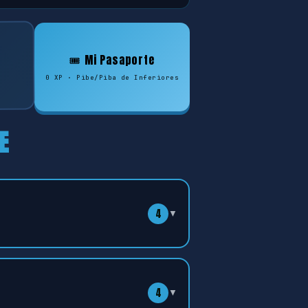
🎟️ Mi Pasaporte
0 XP · Pibe/Piba de Inferiores
E
4
▼
4
▼