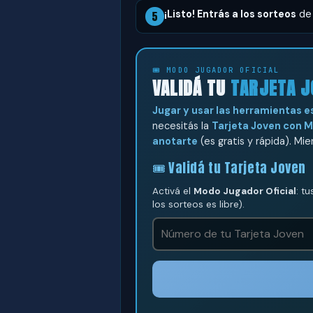
¡Listo! Entrás a los sorteos
de 
5
🎟️ MODO JUGADOR OFICIAL
VALIDÁ TU
TARJETA J
Jugar y usar las herramientas es
necesitás la
Tarjeta Joven con M
anotarte
(es gratis y rápida). Mi
🎟️ Validá tu Tarjeta Joven
Activá el
Modo Jugador Oficial
: t
los sorteos es libre).